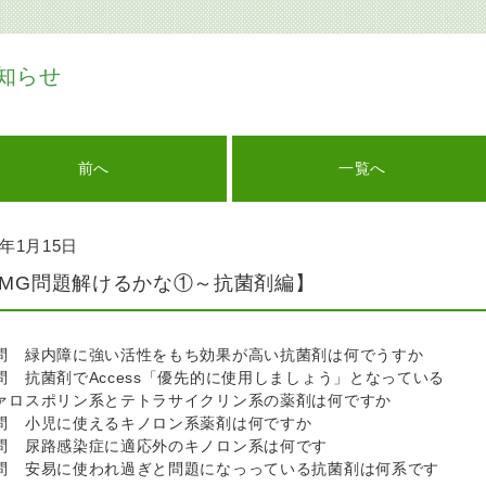
知らせ
前へ
一覧へ
6年1月15日
MMG問題解けるかな①～抗菌剤編】
問 緑内障に強い活性をもち効果が高い抗菌剤は何でうすか
問 抗菌剤でAccess「優先的に使用しましょう」となっている
ァロスポリン系とテトラサイクリン系の薬剤は何ですか
問 小児に使えるキノロン系薬剤は何ですか
問 尿路感染症に適応外のキノロン系は何です
問 安易に使われ過ぎと問題になっっている抗菌剤は何系です