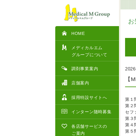
お
HOME
メディカルエム
グループについて
調剤事業案内
202
【
店舗案内
採用特設サイトへ
第１
第２
インターン随時募集
セフ
第３
第４
各店舗サービスの
第５
ご案内