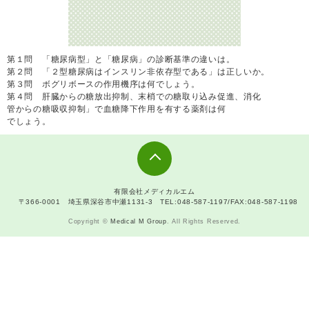
第１問 「糖尿病型」と「糖尿病」の診断基準の違いは。
第２問 「２型糖尿病はインスリン非依存型である」は正しいか。
第３問 ボグリボースの作用機序は何でしょう。
第４問 肝臓からの糖放出抑制、末梢での糖取り込み促進、消化
管からの糖吸収抑制」で血糖降下作用を有する薬剤は何
でしょう。
有限会社メディカルエム
〒366-0001 埼玉県深谷市中瀬1131-3 TEL:048-587-1197/FAX:048-587-1198
Copyright ©
Medical M Group
. All Rights Reserved.